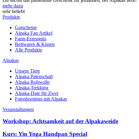
Du suchst das passendste Geschenk für jemanden, der Alpakas liebt? 
mehr dazu
sehr beliebt
Produkte
Gutscheine
Alpaka Fan Artikel
Farm-Erzeugnis
Bettwaren & Kissen
Alle Produkte
Alpakas
Unsere Tiere
Alpaka Patenschaft
Alpaka Rohwolle
Alpaka-Trekking
Alpaka-Date für Zwei
Fotoshootings mit Alpakas
Veranstaltungen
Workshop: Achtsamkeit auf der Alpakaweide
Kurs: Yin Yoga Handpan Special