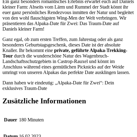
Ein ganz besonders romantisches Erlebnis erwartet euch auf Daniels
kleiner Farm: Abseits vom Lärm und Rummel der Stadt könnt ihr
euer ganz persönliches Rendezvous inmitten der Natur und begleitet
von den wohl flauschigsten Wing-Men der Welt verbringen. Wir
präsentieren das Alpaka-Date für Zwei: Das Traum-Date auf
Daniels kleiner Farm!
Ganz egal, ob zum ersten Treffen, zum Jahrestag oder als ganz
besonderes Geburtstagsgeschenk, dieses Date ist der absolute
Knaller. Ihr bekommt eine
private, geführte Alpaka-Trekking-
Tour
durch die wunderschöne Natur des Wagenbruch-
Landschaftsschutzgebiets in Castrop-Rauxel und könnt im
Anschluss während eines gemütlichen Picknicks auf der Weide
umringt von unseren Alpakas das perfekte Date ausklingen lassen.
Dann haben wir eindeutig: „Alpaka-Date für Zwei“: Dein
exklusives Traum-Date
Zusätzliche Informationen
Dauer
180 Minuten
Datum
16.02.2023