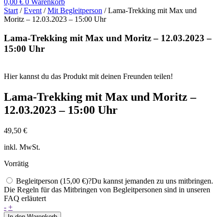
0,00
€
0
Warenkorb
Start
/
Event
/
Mit Begleitperson
/ Lama-Trekking mit Max und
Moritz – 12.03.2023 – 15:00 Uhr
Lama-Trekking mit Max und Moritz – 12.03.2023 –
15:00 Uhr
Hier kannst du das Produkt mit deinen Freunden teilen!
Lama-Trekking mit Max und Moritz –
12.03.2023 – 15:00 Uhr
49,50
€
inkl. MwSt.
Vorrätig
Begleitperson
(15,00 €)
?
Du kannst jemanden zu uns mitbringen.
Die Regeln für das Mitbringen von Begleitpersonen sind in unseren
FAQ erläutert
Lama-
-
+
Trekking
In den Warenkorb