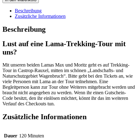
mit
Max
Beschreibung
und
Zusätzliche Informationen
Moritz
-
Beschreibung
12.03.2023
-
Lust auf eine Lama-Trekking-Tour mit
15:00
Uhr
uns?
Menge
Mit unseren beiden Lamas Max und Moritz geht es auf Trekking-
Tour in Castrop-Rauxel, mitten im schönen „Landschafts- und
Naturschutzgebiet Wagenbruch“. Bitte gebt bei den Tickets an, wie
viele Personen mit Lama an der Tour teilnehmen. Eine
Begleitperson kann zur Tour ohne Weiteres mitgebracht werden und
braucht nicht angegeben zu werden. Wenn ihr einen Gutschein-
Code besitzt, den ihr einlösen möchtet, könnt ihr das im weiteren
Verlauf des Checkouts tun.
Zusätzliche Informationen
Dauer
120 Minuten