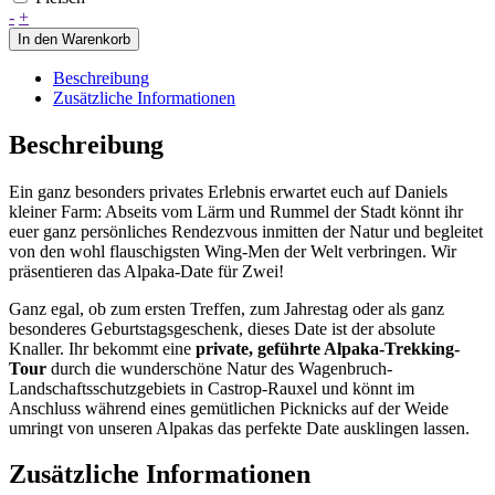
Alpaka-
-
+
Date
In den Warenkorb
für
Zwei
Beschreibung
-
Zusätzliche Informationen
09.10.2026
-
Beschreibung
14:00
Uhr
Ein ganz besonders privates Erlebnis erwartet euch auf Daniels
Menge
kleiner Farm: Abseits vom Lärm und Rummel der Stadt könnt ihr
euer ganz persönliches Rendezvous inmitten der Natur und begleitet
von den wohl flauschigsten Wing-Men der Welt verbringen. Wir
präsentieren das Alpaka-Date für Zwei!
Ganz egal, ob zum ersten Treffen, zum Jahrestag oder als ganz
besonderes Geburtstagsgeschenk, dieses Date ist der absolute
Knaller. Ihr bekommt eine
private, geführte Alpaka-Trekking-
Tour
durch die wunderschöne Natur des Wagenbruch-
Landschaftsschutzgebiets in Castrop-Rauxel und könnt im
Anschluss während eines gemütlichen Picknicks auf der Weide
umringt von unseren Alpakas das perfekte Date ausklingen lassen.
Zusätzliche Informationen