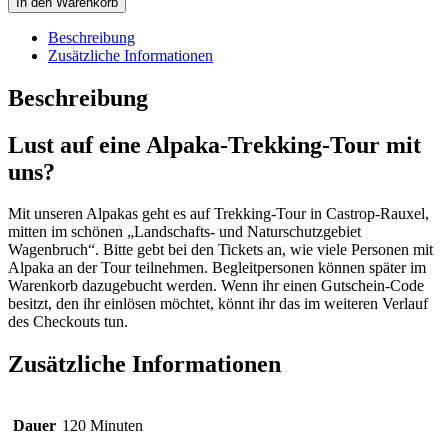
In den Warenkorb
Tour
(Weekend)
Beschreibung
-
Zusätzliche Informationen
29.11.2026
-
Beschreibung
15:00
Uhr
Lust auf eine Alpaka-Trekking-Tour mit
Menge
uns?
Mit unseren Alpakas geht es auf Trekking-Tour in Castrop-Rauxel,
mitten im schönen „Landschafts- und Naturschutzgebiet
Wagenbruch“. Bitte gebt bei den Tickets an, wie viele Personen mit
Alpaka an der Tour teilnehmen. Begleitpersonen können später im
Warenkorb dazugebucht werden. Wenn ihr einen Gutschein-Code
besitzt, den ihr einlösen möchtet, könnt ihr das im weiteren Verlauf
des Checkouts tun.
Zusätzliche Informationen
Dauer
120 Minuten